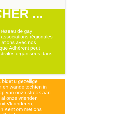
ER ...
u réseau de gay
 associations régionales
elations avec nos
que Adhérent peut
activités organisées dans
 bidet u gezellige
 en wandeltochten in
ap van onze streek aan.
al onze vrienden
uit Vlaanderen,
en Kent om met ons