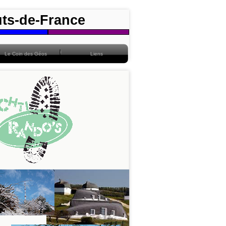
uts-de-France
Le Coin des Géos
Liens