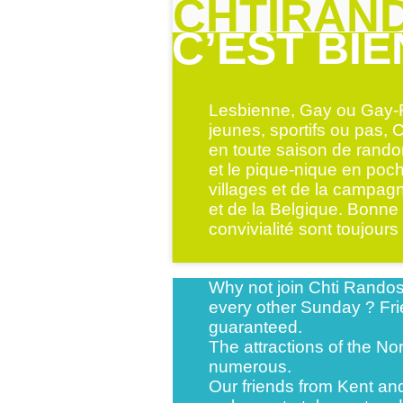
CHTIRAN
C’EST BIE
Lesbienne, Gay ou Gay-F
jeunes, sportifs ou pas,
en toute saison de randon
et le pique-nique en poc
villages et de la campag
et de la Belgique. Bonne
convivialité sont toujour
Why not join Chti Randos
every other Sunday ? Fr
guaranteed.
The attractions of the No
numerous.
Our friends from Kent an