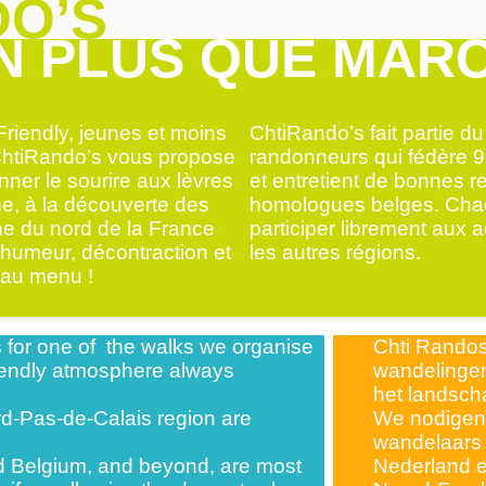
DO’S
N PLUS QUE MARCH
riendly, jeunes et moins
ChtiRando’s fait partie d
 ChtiRando’s vous propose
randonneurs qui fédère 9
ner le sourire aux lèvres
et entretient de bonnes r
he, à la découverte des
homologues belges. Cha
ne du nord de la France
participer librement aux 
 humeur, décontraction et
les autres régions.
s au menu !
 for one of the walks we organise
Chti Randos
iendly atmosphere always
wandelingen
het landsch
rd-Pas-de-Calais region are
We nodigen 
wandelaars 
d Belgium, and beyond, are most
Nederland 