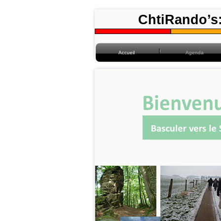
ChtiRando’s:
Accueil
Agenda