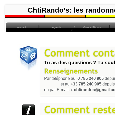
ChtiRando’s: les randonn
Accueil
Agenda
Galerie Photos
Tu as des questions ? Tu souh
!
Par téléphone au
0 785 240 905
depui
et au
+33 785 240 905
depuis 
ou par E-mail à:
chtirandos@gmail.c