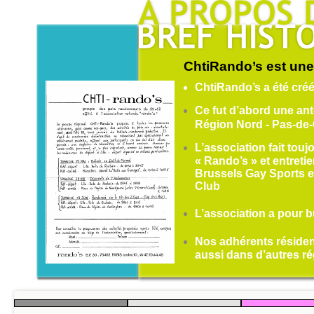
ChtiRando’s est une 
ChtiRando’s a été cré
Ce fut d’abord une an
Région Nord - Pas-de-
L’association fait touj
« Rando’s » et entreti
Brussels Gay Sports e
Club
L’association a pour 
Nos adhérents résiden
aussi dans d’autres ré